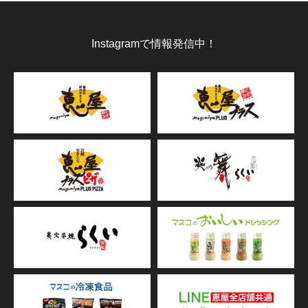
Instagramで情報発信中！
[instagram-feed feed=1]