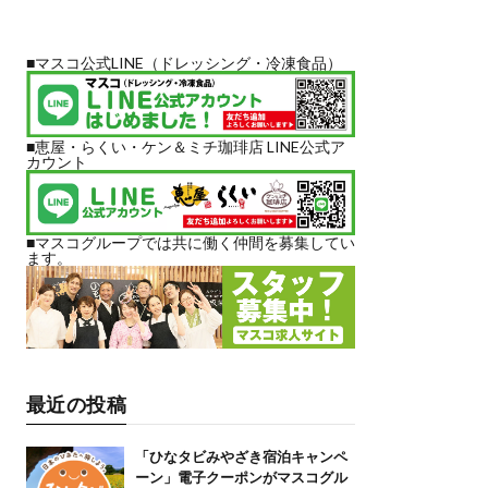
■マスコ公式LINE（ドレッシング・冷凍食品）
■恵屋・らくい・ケン＆ミチ珈琲店 LINE公式ア
カウント
■マスコグループでは共に働く仲間を募集してい
ます。
最近の投稿
「ひなタビみやざき宿泊キャンペ
ーン」電子クーポンがマスコグル