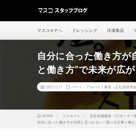
宮崎県でドレッシング・冷凍食品製造販売しているマスコ
マスコＨＰへ
ドレッシング
冷凍食品
自分に合った働き方が自
と働き方”で未来が広
2025.12.17
パート・アルバイト募集（正社員登用
リクルート
店長候補募集・FCオーナー
HOME
自分に合った働き方が自然と見つかる──“選べる仕事と働き