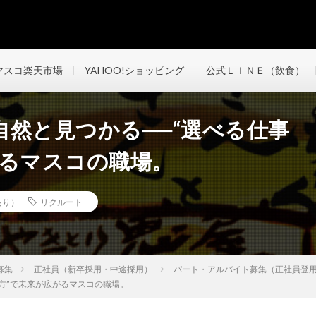
で働くスタッフの趣味や日常・宮崎の魅力などを発信します。
マスコ楽天市場
YAHOO!ショッピング
公式ＬＩＮＥ（飲食）
然と見つかる──“選べる仕事
がるマスコの職場。
あり）
リクルート
募集
正社員（新卒採用・中途採用）
パート・アルバイト募集（正社員登
方”で未来が広がるマスコの職場。